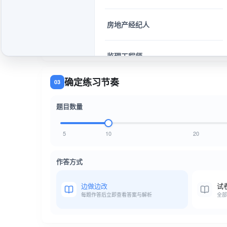
真题范围
随机
仅含真题
不含真题
房地产经纪人
题目类型
全部类型
单选题
多选题
监理工程师
确定练习节奏
03
注册二级计量师
题目数量
5
10
20
作答方式
边做边改
试
每题作答后立即查看答案与解析
全部