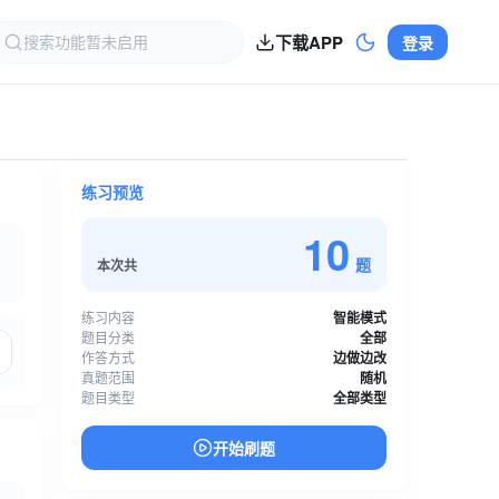
下载APP
登录
练习预览
10
题
本次共
练习内容
智能模式
题目分类
全部
作答方式
边做边改
真题范围
随机
题目类型
全部类型
开始刷题