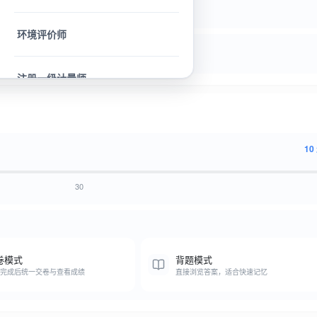
环境评价师
判断题
简答题
注册一级计量师
咨询工程师
10
30
卷模式
背题模式
完成后统一交卷与查看成绩
直接浏览答案，适合快速记忆