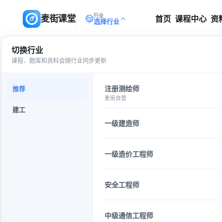
行业
麦街课堂
首页
课程中心
资
选择行业
切换行业
自定义刷题
返回
课程、题库和资料会随行业同步更新
选择练习内容
01
注册测绘师
推荐
麦街自营
建工
智能模式
错
智能匹配题目
专
一级建造师
一级造价工程师
题目分类
安全工程师
设置出题偏好
02
中级通信工程师